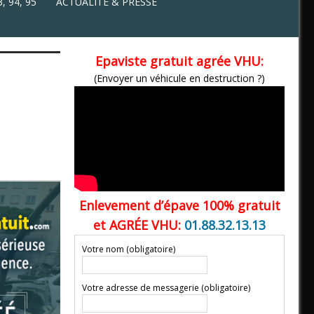
, 94, 95
ACTUALITÉ & PRESSE
Epaviste gratuit agrée VHU:
(Envoyer un véhicule en destruction ?)
Enlevement d’épave 100% gratuit
et AGRÉE VHU:
01.88.32.13.13
Votre nom (obligatoire)
Votre adresse de messagerie (obligatoire)