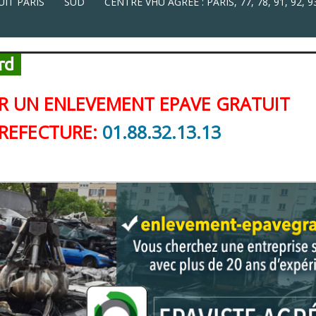
IT PARIS
SUD
CENTRE VHU AGRÉÉ : PARIS, 77, 78, 91, 92, 93
rd
 UN ENLEVEMENT EPAVE GRATUIT
PREFECTURE:
01.88.32.13.13