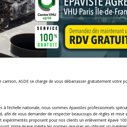
tre camion, ASDE se charge de vous débarrasser gratuitement votre po
 à l’échelle nationale, nous sommes épavistes professionnels spécial 
rd, afin de vous demander de respecter beaucoups de règles et mise e
iés et expérimentés proposent pour nos clients un enlèvement épave 10
ourd. Votre épave mérite les normes requises en utilisant un matériel