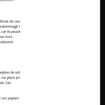
éhicule de casse.
été endommagé de
, car ils peuvent
ures hors
subissent
ception de votre
 sur place pour
but. Ces
gé vos papiers