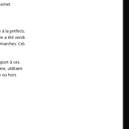
ernet.
 à la préfecture
ave a été vendue
émarches. Cela
pport à ces
e, utilitaire
x ou hors