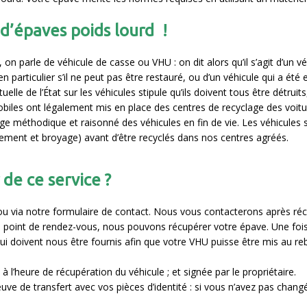
d’épaves poids lourd !
, on parle de véhicule de casse ou VHU : on dit alors qu’il s’agit d’un v
 en particulier s’il ne peut pas être restauré, ou d’un véhicule qui a 
elle de l’État sur les véhicules stipule qu’ils doivent tous être détruits
omobiles ont légalement mis en place des centres de recyclage des voit
clage méthodique et raisonné des véhicules en fin de vie. Les véhicules 
ement et broyage) avant d’être recyclés dans nos centres agréés.
de ce service ?
 ou via notre formulaire de contact. Nous vous contacterons après ré
n point de rendez-vous, nous pouvons récupérer votre épave. Une fois
i doivent nous être fournis afin que votre VHU puisse être mis au re
 à l’heure de récupération du véhicule ; et signée par le propriétaire.
preuve de transfert avec vos pièces d’identité : si vous n’avez pas chan