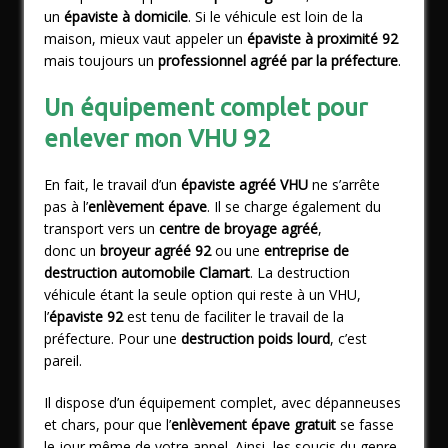
un
épaviste à domicile
. Si le véhicule est loin de la
maison, mieux vaut appeler un
épaviste à proximité 92
mais toujours un
professionnel agréé par la préfecture
.
Un équipement complet pour
enlever mon VHU 92
En fait, le travail d’un
épaviste agréé VHU
ne s’arrête
pas à l’
enlèvement épave
. Il se charge également du
transport vers un
centre de broyage agréé
,
donc un
broyeur agréé
92
ou une
entreprise de
destruction automobile Clamart
. La
destruction
véhicule
étant la seule option qui reste à un VHU
,
l’
épaviste 92
est tenu de faciliter le travail de la
préfecture. Pour une
destruction poids lourd
, c’est
pareil.
Il dispose d’un équipement complet, avec dépanneuses
et chars, pour que l’
enlèvement
épave gratuit
se fasse
le jour même de votre appel. Ainsi, les soucis du genre